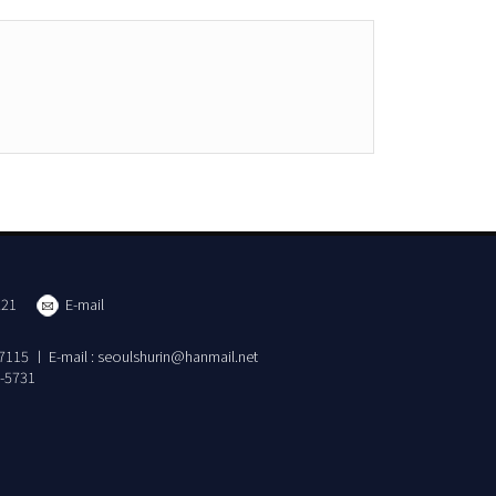
21
E-mail
 E-mail : seoulshurin@hanmail.net
-5731