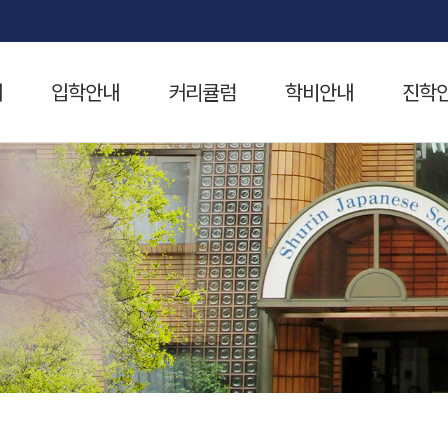
개
입학안내
커리큘럼
학비안내
진학