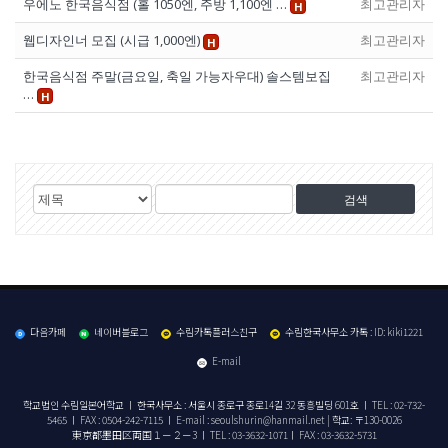
우에노 한국음식점 (홀 1050엔, 주방 1,100엔 …
최고관리자
H
웹디자인너 모집 (시급 1,000엔)
최고관리자
H
한국음식점 주말(금요일, 축일 가능자우대) 솔스템보집
최고관리자
…
H
게
검
검
시
색
색
물
대
어
검
상
색
다음카페
네이버블로그
수림카톡플러스친구
수림한국사무소 카톡 : ID: kiki1221
E-mail
학교법인 수림일본어학교 ㅣ 한국사무소 : 서울시 종로구 종로14길 32 동흥빌딩 601호 ㅣ TEL : 02-732-
5465 ㅣ FAX : 0504-242-7115 ㅣ E-mail : seoulshurin@hanmail.net
|
학교: 〒130-0026
東京都墨田区両国１－２－3 ㅣ TEL : 03-3632-1071ㅣ FAX : 03-3632-5731